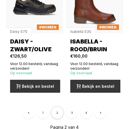
#WOMEN
#WOMEN
Daisy S7S
Isabella S3S
DAISY -
ISABELLA -
ZWART/OLIVE
ROOD/BRUIN
€126,50
€160,00
Voor 12.00 besteld, vandaag
Voor 12.00 besteld, vandaag
verzonden!
verzonden!
Op voorraad
Op voorraad
Bekijk en bestel
Bekijk en bestel
1
2
3
4
Pagina 2 van 4