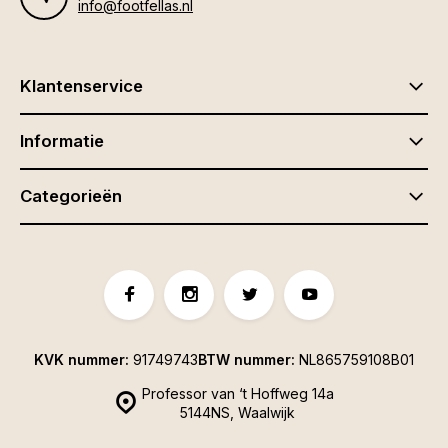
info@footfellas.nl
Klantenservice
Informatie
Categorieën
KVK nummer:
91749743
BTW nummer:
NL865759108B01
Professor van ‘t Hoffweg 14a
5144NS, Waalwijk