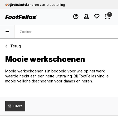
dag
Gratis retourneren
verstuurd
van je bestelling
Gratis verzending
vanaf € 75,-
0
Op werkdagen voor 12.00u besteld,
dezelfde
dag
verstuurd
Terug
Mooie werkschoenen
Mooie werkschoenen zijn bedoeld voor wie op het werk
waarde hecht aan een nette uitstraling. Bij FootFellas vind je
mooie veiligheidsschoenen voor dames en heren.
Filters