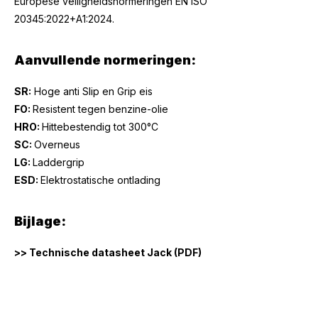
Europese veiligheidsnormeringen EN ISO
20345:2022+A1:2024.
Aanvullende normeringen:
SR:
Hoge anti Slip en Grip eis
FO:
Resistent tegen benzine-olie
HRO:
Hittebestendig tot 300°C
SC:
Overneus
LG:
Laddergrip
ESD:
Elektrostatische ontlading
Bijlage:
>> Technische datasheet Jack (PDF)