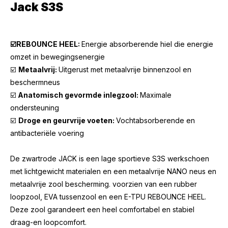
Jack S3S
☑
️REBOUNCE HEEL:
Energie absorberende hiel die energie
omzet in bewegingsenergie
☑️
Metaalvrij:
Uitgerust met metaalvrije binnenzool en
beschermneus
☑️
Anatomisch gevormde inlegzool:
Maximale
ondersteuning
☑️
Droge en geurvrije voeten:
Vochtabsorberende en
antibacteriële voering
De zwartrode JACK is een lage sportieve S3S werkschoen
met lichtgewicht materialen en een metaalvrije NANO neus en
metaalvrije zool bescherming. voorzien van een rubber
loopzool, EVA tussenzool en een E-TPU REBOUNCE HEEL.
Deze zool garandeert een heel comfortabel en stabiel
draag-en loopcomfort.