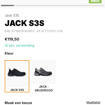
#MEN
Jack S3S
JACK S3S
EAN: 8718926361663
Art.nr: F121001-036
€119,50
Gratis verzending
Kleur
JACK -
JACK S3S
GRIJS/ROOD
Maattabel
Maak een keuze