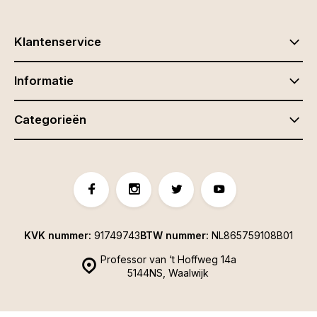
Klantenservice
Informatie
Categorieën
KVK nummer:
91749743
BTW nummer:
NL865759108B01
Professor van ‘t Hoffweg 14a
5144NS, Waalwijk