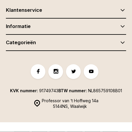
Klantenservice
Informatie
Categorieën
KVK nummer:
91749743
BTW nummer:
NL865759108B01
Professor van ‘t Hoffweg 14a
5144NS, Waalwijk