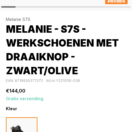
#WOMEN
Melanie S7S
MELANIE - S7S -
WERKSCHOENEN MET
DRAAIKNOP -
ZWART/OLIVE
EAN: 8718926371372
Art.nr: F221006-036
€144,00
Gratis verzending
Kleur