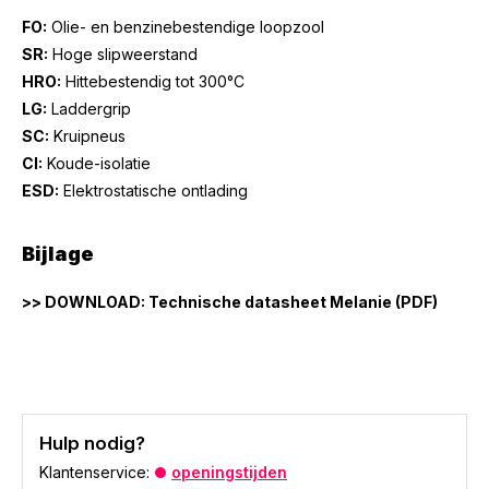
FO:
Olie- en benzinebestendige loopzool
SR:
Hoge slipweerstand
HRO:
Hittebestendig tot 300°C
LG:
Laddergrip
SC:
Kruipneus
CI:
Koude-isolatie
ESD:
Elektrostatische ontlading
Bijlage
>> DOWNLOAD: Technische datasheet Melanie (PDF)
Hulp nodig?
Klantenservice:
openingstijden