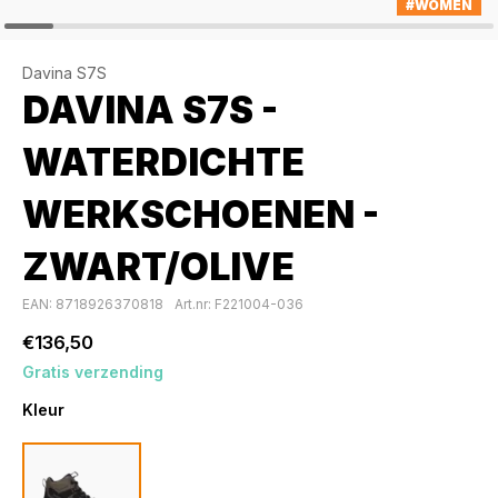
#WOMEN
Davina S7S
DAVINA S7S -
WATERDICHTE
WERKSCHOENEN -
ZWART/OLIVE
EAN: 8718926370818
Art.nr: F221004-036
€136,50
Gratis verzending
Kleur