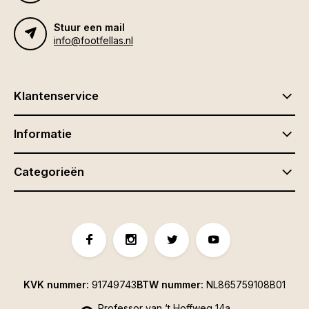
Stuur een mail
info@footfellas.nl
Klantenservice
Informatie
Categorieën
KVK nummer:
91749743
BTW nummer:
NL865759108B01
Professor van ‘t Hoffweg 14a