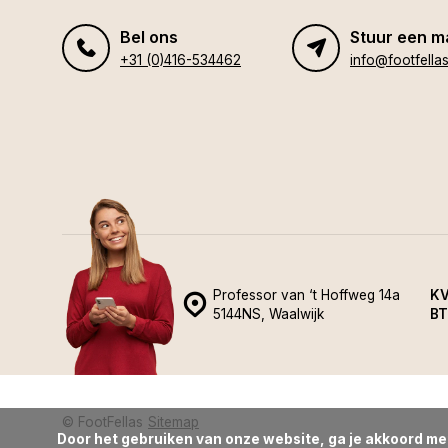
Bel ons
Stuur een ma
+31 (0)416-534462
info@footfellas
Professor van ‘t Hoffweg 14a
KV
5144NS, Waalwijk
BT
© FootFellas
Sitemap
Door het gebruiken van onze website, ga je akkoord me