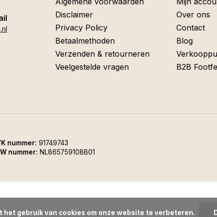
Algemene voorwaarden
Mijn accou
Disclaimer
Over ons
il
Privacy Policy
Contact
.nl
Betaalmethoden
Blog
Verzenden & retourneren
Verkooppu
Veelgestelde vragen
B2B Footfe
K nummer:
91749743
W nummer:
NL865759108B01
t het gebruik van cookies om onze website te verbeteren.