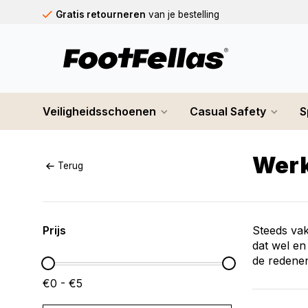
Gratis retourneren
van je bestelling
Gratis verzending
vanaf € 75,-
Op werkdagen voor 12.00u besteld,
dezelfde dag
verst
Veiligheidsschoenen
Casual Safety
S
Werk
Terug
Prijs
Steeds va
dat wel en
de redenen
€0 - €5