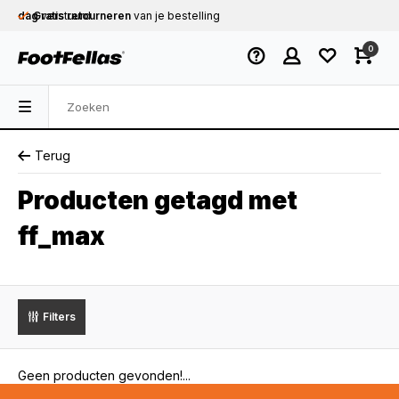
dag
Gratis retourneren
verstuurd
van je bestelling
Gratis verzending
vanaf € 75,-
0
Op werkdagen voor 12.00u besteld,
dezelfde
dag
verstuurd
Terug
Producten getagd met
ff_max
Filters
Geen producten gevonden!...