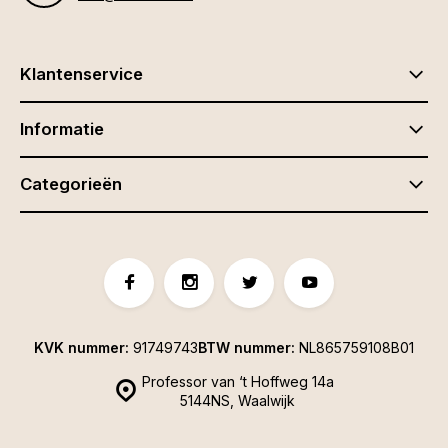
Klantenservice
Informatie
Categorieën
KVK nummer:
91749743
BTW nummer:
NL865759108B01
Professor van ‘t Hoffweg 14a
5144NS, Waalwijk